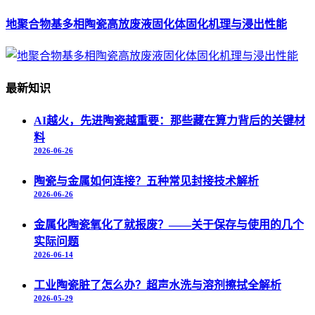
地聚合物基多相陶瓷高放废液固化体固化机理与浸出性能
最新知识
AI越火，先进陶瓷越重要：那些藏在算力背后的关键材
料
2026-06-26
陶瓷与金属如何连接？五种常见封接技术解析
2026-06-26
金属化陶瓷氧化了就报废？——关于保存与使用的几个
实际问题
2026-06-14
工业陶瓷脏了怎么办？超声水洗与溶剂擦拭全解析
2026-05-29