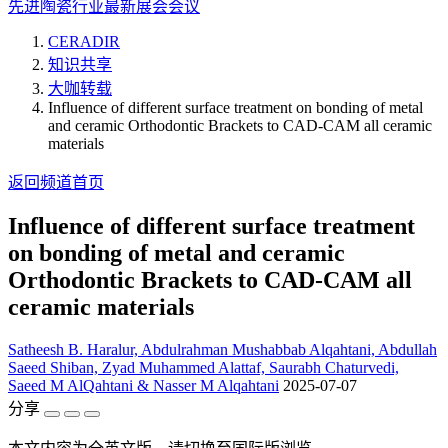
先进陶瓷行业最新展会会议
CERADIR
知识共享
大咖转载
Influence of different surface treatment on bonding of metal
and ceramic Orthodontic Brackets to CAD-CAM all ceramic
materials
返回频道首页
Influence of different surface treatment
on bonding of metal and ceramic
Orthodontic Brackets to CAD-CAM all
ceramic materials
Satheesh B. Haralur, Abdulrahman Mushabbab Alqahtani, Abdullah
Saeed Shiban, Zyad Muhammed Alattaf, Saurabh Chaturvedi,
Saeed M AlQahtani & Nasser M Alqahtani
2025-07-07
分享