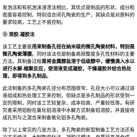
发泡法和有机泡沫浸渍法相比，其优点是制品的形状、成分和
密度容易控制，特别适合闭孔陶瓷的生产，其缺点是对原料的
要求较高，工艺上不易控制。
⑤ 溶胶-凝胶法
该工艺主要是
用来制备孔径在纳米级的微孔陶瓷材料，特别是
微孔陶瓷薄膜
。同时该法也是制备高规整度多孔性材料的主要
方法。其制备过程
是将金属醇盐溶于低级醇中，缓慢滴入水以
进行水解-缩聚反应，使溶液变成凝胶，干燥凝胶并结合热处
理，即得到多孔制品
。
此法制备的多孔陶瓷孔径分布范围很窄，孔径大小可以通过溶
液组成和热处理工艺来控制，但缺点是多孔制品的形状受到一
定的限制，同时该工艺较复杂、成本较高、产量较低等。有研
究者采用铝粉在氯化铝溶液中水解方式制备铝溶胶，并直接将
成孔剂与之混合来制备氧化铝多孔陶瓷。
除了以上常见的几张方法，多孔陶瓷的新型制备工艺方法还有