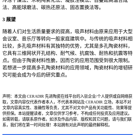
冷冻干燥法、木制陶瓷化法、凝胶注模法、自蔓延高温合成
法、高能球磨法、碳热还原法、固态置换法等。
3 展望
随着人们对生活质量要求的提高，吸声材料由原来应用于大型
会议室、音乐厅等转向一般家庭建筑中。与传统的吸声材料相
比较，多孔吸声材料有其独特的优势，尤其是多孔陶瓷材料，
它具有三维网状开孔结构、耐气候、抗腐蚀、耐热和抗震等特
点。但由于陶瓷材料性脆，因而它的应用范围受到很大限制。
若想进一步提高多孔陶瓷材料的应用领域，陶瓷材料的增韧研
究可能会成为今后的研究重点。
声明：本文由 CERADIR 先进陶瓷在线平台的入驻企业/个人提供或自网络获
取，文章内容仅代表作者本人，不代表本网站及 CERADIR 立场，本站不对
文章内容真实性、准确性等负责，尤其不对文中产品有关功能性、效果等提
供担保。本站提醒读者，文章仅供学习参考，不构成任何投资及应用建议。
如需转载，请联系原作者。如涉及作品内容、版权和其它问题，请与我们联
系，我们将在第一时间处理！本站拥有对此声明的最终解释权。