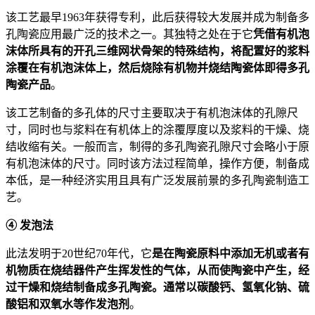
该工艺最早1963年获得专利，此后获得较大发展并成为制备多
孔陶瓷应用最广泛的技术之一。其独特之处在于它
凭借有机泡
沫体所具有的开孔三维网状骨架的特殊结构，将配置好的浆料
涂覆在有机泡沫体上，然后烧除有机物并烧结陶瓷体即得多孔
陶瓷产品
。
该工艺制备的多孔体的尺寸主要取决于有机泡沫体的孔隙尺
寸，同时也与浆料在有机体上的涂覆厚度以及浆料的干燥、烧
结收缩有关。一般而言，制得的多孔陶瓷孔隙尺寸会略小于原
有机泡沫体的尺寸。同时该方法过程简单，操作方便，制备成
本低，是一种经济实用且具有广泛发展前景的多孔陶瓷制造工
艺。
④ 发泡法
此法发明于20世纪70年代，它
是在陶瓷原料中添加无机或者有
机物质在烧结器件产生挥发性的气体，从而使陶瓷中产生，经
过干燥和烧结制备成多孔陶瓷。通常以碳酸钙、氢氧化钠、硫
酸铝和双氧水等作发泡剂
。