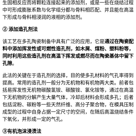
生固相反应而将颗粒连接起来的添加剂，或是一些在烧结过程
中可形成膨胀系数与化学组分都与骨料相匹配、并且能在高温
下形成与骨料相浸润的液相的添加剂。
② 添加造孔剂法
该工艺在多孔陶瓷制备中具有广泛的应用，它是
通过在陶瓷配
料中添加挥发性或可燃性造孔剂，如木屑、煤粉、塑料粉等，
同时利用这些造孔剂在高温下挥发或燃尽而在陶瓷基体中留下
孔隙
。
此法的关键在于造孔剂的选择，目的使多孔材料的气孔率得到
提高。常用的造孔剂一般分为无机物和有机物两大类。前者包
括易挥发性无机物碳酸氢铵、碳酸铵、氯化铵等，通过在高温
下无机物的分解产生大量气体，冷却后材料会形成多孔；后者
包括淀粉、碳粉等一些天然纤维、高分子聚合物，在模具压制
成型的过程中自身占据一定尺寸的空间，在随后高温烧结条件
下氧化，并形成一定的气孔。
③有机泡沫浸渍法