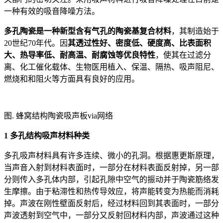
一种有效的吸音降噪方法。
多孔陶瓷是一种新型含有气孔的陶瓷基复合材料
，其制造始于
20世纪70年代。因
其透过性好、密度低、硬度高、比表面积
大、热导率低、耐高温、耐腐蚀等优良特性
，使其在过滤分
离、化工催化载体、生物医用植入、保温、隔热、吸声阻尼、
燃烧和和阻火等方面具有良好的应用。
图. 蜂窝结构陶瓷吸声板via网络
1 多孔结构吸声材料种类
多孔吸声材料具有许多连续、微小的孔洞。根据惠更斯原理，
当声音入射到材料表面时，一部分在材料表面反射掉，另一部
分则传入多孔体内部，引起孔隙中空气的振动并于陶瓷筋络发
生摩擦。由于粘滞性和热传导效应，将声能转变为热能而消耗
掉。声波在刚性壁面反射后，经过材料回到其表面时，一部分
声波透射到空气中，一部分又反射回材料内部，声波通过这种