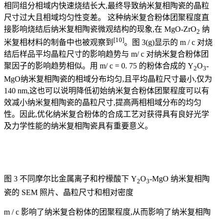
相同组分相域内快速烧结长大,最终导致纳米复相陶瓷的晶粒
尺寸过大且相域均匀性变差。 这种纳米复合粉体团聚程度直
接影响烧结后纳米复相陶瓷微观结构的现象,在 MgO-ZrO
纳
2
[10]
米复相材料的制备中也被观察到
。图 3(g)显示的 m / c 对烧
结后样品平均晶粒尺寸的影响趋势与 m/ c 对纳米复合粉体团
聚因子的影响趋势相似。用 m/ c = 0. 75 的粉体合成的 Y
O
-
2
3
MgO纳米复相陶瓷的相域分布均匀,且平均晶粒尺寸最小,仅为
140 nm,这也可以说明降低初始纳米复合粉体团聚程度可以有
效减小纳米复相陶瓷的晶粒尺寸,提高两相相域分布的均匀
性。因此,优化纳米复合粉体的合成工艺对获得具有良好光学
及力学性能的纳米复相陶瓷具有重要意义。
图 3 不同摩尔比金属离子和柠檬酸下 Y
O
-MgO 纳米复相陶
2
3
瓷的 SEM 照片、晶粒尺寸和相对密度
m / c 影响了纳米复合粉体的团聚程度,从而影响了纳米复相陶