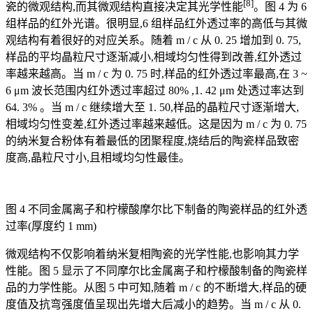
[8]
瓷的微观结构,而其微观结构直接决定其光学性能
。图 4 为 6
组样品的红外光谱。很明显,6 组样品红外透过率的高低与其微
观结构有着很好的对应关系。随着 m / c 从 0. 25 增加到 0. 75,
样品的平均晶粒尺寸逐渐减小,相域均匀性得到改善,红外透过
率越来越高。当 m / c 为 0. 75 时,样品的红外透过率最高,在 3 ~
6 μm 波长范围内红外透过率超过 80% ,1. 42 μm 处透过率达到
64. 3% 。当 m / c 继续增大至 1. 50,样品的晶粒尺寸逐渐增大,
相域均匀性变差,红外透过率越来越低。这是因为 m / c 为 0. 75
的纳米复合粉体有着最低的团聚程度,烧结后的陶瓷样品致密
度高,晶粒尺寸小,且相域均匀性最佳。
图 4 不同金属离子和柠檬酸摩尔比下制备的陶瓷样品的红外透
过率(厚度约 1 mm)
微观结构不仅影响着纳米复相陶瓷的光学性能,也影响其力学
性能。图 5 显示了不同摩尔比金属离子和柠檬酸制备的陶瓷样
品的力学性能。从图 5 中可知,随着 m / c 的不断增大,样品的硬
度值及抗弯强度值呈现出先增大后减小的趋势。当 m / c 从 0.