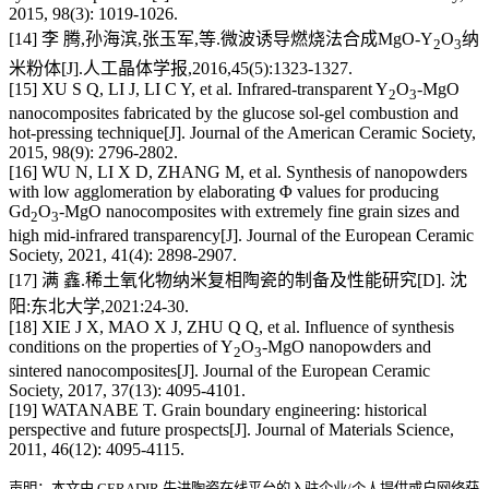
2015, 98(3): 1019-1026.
[14] 李 腾,孙海滨,张玉军,等.微波诱导燃烧法合成MgO-Y
O
纳
2
3
米粉体[J].人工晶体学报,2016,45(5):1323-1327.
[15] XU S Q, LI J, LI C Y, et al. Infrared-transparent Y
O
-MgO
2
3
nanocomposites fabricated by the glucose sol-gel combustion and
hot-pressing technique[J]. Journal of the American Ceramic Society,
2015, 98(9): 2796-2802.
[16] WU N, LI X D, ZHANG M, et al. Synthesis of nanopowders
with low agglomeration by elaborating Φ values for producing
Gd
O
-MgO nanocomposites with extremely fine grain sizes and
2
3
high mid-infrared transparency[J]. Journal of the European Ceramic
Society, 2021, 41(4): 2898-2907.
[17] 满 鑫.稀土氧化物纳米复相陶瓷的制备及性能研究[D]. 沈
阳:东北大学,2021:24-30.
[18] XIE J X, MAO X J, ZHU Q Q, et al. Influence of synthesis
conditions on the properties of Y
O
-MgO nanopowders and
2
3
sintered nanocomposites[J]. Journal of the European Ceramic
Society, 2017, 37(13): 4095-4101.
[19] WATANABE T. Grain boundary engineering: historical
perspective and future prospects[J]. Journal of Materials Science,
2011, 46(12): 4095-4115.
声明：本文由 CERADIR 先进陶瓷在线平台的入驻企业/个人提供或自网络获