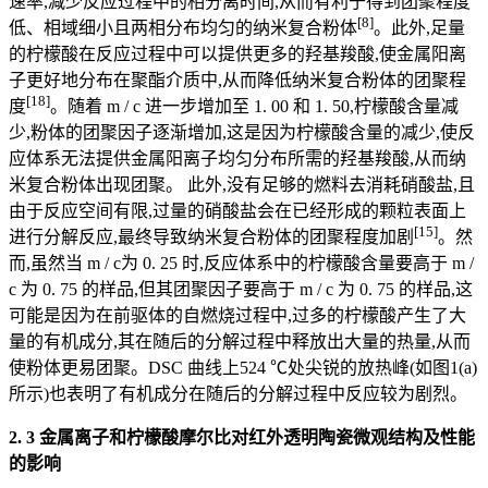
速率,减少反应过程中的相分离时间,从而有利于得到团聚程度
[8]
低、相域细小且两相分布均匀的纳米复合粉体
。此外,足量
的柠檬酸在反应过程中可以提供更多的羟基羧酸,使金属阳离
子更好地分布在聚酯介质中,从而降低纳米复合粉体的团聚程
[18]
度
。随着 m / c 进一步增加至 1. 00 和 1. 50,柠檬酸含量减
少,粉体的团聚因子逐渐增加,这是因为柠檬酸含量的减少,使反
应体系无法提供金属阳离子均匀分布所需的羟基羧酸,从而纳
米复合粉体出现团聚。 此外,没有足够的燃料去消耗硝酸盐,且
由于反应空间有限,过量的硝酸盐会在已经形成的颗粒表面上
[15]
进行分解反应,最终导致纳米复合粉体的团聚程度加剧
。然
而,虽然当 m / c为 0. 25 时,反应体系中的柠檬酸含量要高于 m /
c 为 0. 75 的样品,但其团聚因子要高于 m / c 为 0. 75 的样品,这
可能是因为在前驱体的自燃烧过程中,过多的柠檬酸产生了大
量的有机成分,其在随后的分解过程中释放出大量的热量,从而
使粉体更易团聚。DSC 曲线上524 ℃处尖锐的放热峰(如图1(a)
所示)也表明了有机成分在随后的分解过程中反应较为剧烈。
2. 3 金属离子和柠檬酸摩尔比对红外透明陶瓷微观结构及性能
的影响