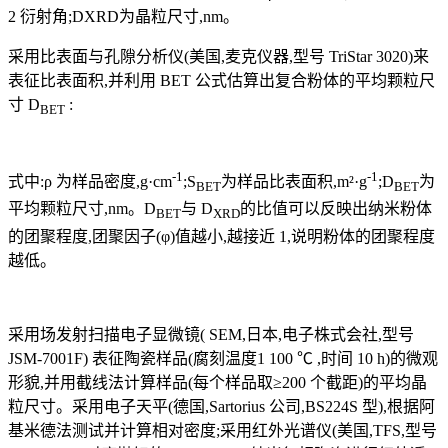
2 衍射角;DXRD为晶粒尺寸,nm。
采用比表面与孔隙分析仪(美国,麦克仪器,型号 TriStar 3020)来
表征比表面积,并利用 BET 公式估算出复合粉体的平均颗粒尺
寸 D
:
BET
-1
-1
式中:ρ 为样品密度,g·cm
;S
为样品比表面积,m²·g
;D
为
BET
BET
平均颗粒尺寸,nm。D
与 D
的比值可以反映出纳米粉体
BET
XRD
的团聚程度,团聚因子(φ)值越小,越接近 1,说明粉体的团聚程度
越低。
采用场发射扫描电子显微镜( SEM,日本,电子株式会社,型号
JSM-7001F) 表征陶瓷样品(腐刻温度1 100 ℃ ,时间 10 h)的微观
形貌,并用截线法计算样品(每个样品取≥200 个截距)的平均晶
粒尺寸。采用电子天平(德国,Sartorius 公司,BS224S 型),根据阿
基米德法测试并计算相对密度;采用红外光谱仪(美国,TFS,型号