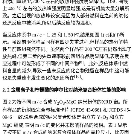
料添加量较少,200 ℃左右的放热峰强度明显降低。DSC 曲线
上 462 ℃ 左右的放热峰强度明显增强,这是有机物大量分解所
致。之后出现的放热峰较宽,是因为大部分燃料在之前的氧化
还原反应中被消耗,所以后续反应较为温和。
当反应体系中 m / c = 1. 25 和 1. 50 时,结果如图 1( e)和( f)所
示。虽然前驱体样品同样有四步失重过程,但样品的热分解特
性与前四组截然不同。虽然两个样品在 200 ℃左右仍然出现了
放热峰,但第二步的失重速率较前四组样品明显降低,表明在反
[8]
应过程中可能形成了不同的中间产物
。此外,反应体系中燃
料含量的减少,导致一些未反应的化合物残留在样品中,这可能
[16]
也是失重速率发生变化的原因所在
。
2. 2 金属离子和柠檬酸的摩尔比对纳米复合粉体性能的影响
图 2 为按不同 m / c 合成 Y
O
-MgO 纳米粉体的XRD 谱。所
2
3
有样品的衍射峰完全与标准卡片 JCPDS 43-0661 和 JCPDS 45-
0946 一致,说明合成的纳米复合粉体是由立方 Y
O
和立方
2
3
MgO 组成,表明 m / c 的变化并未影响样品的物相。表 1 显示
了按不同 m / c 合成的纳米复合粉体样品的晶粒尺寸、比表面