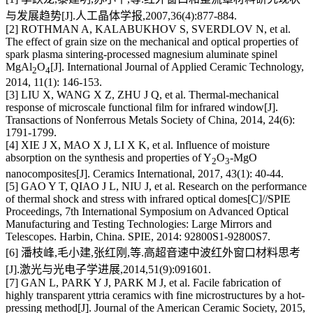
与发展趋势[J].人工晶体学报,2007,36(4):877-884.
[2] ROTHMAN A, KALABUKHOV S, SVERDLOV N, et al.
The effect of grain size on the mechanical and optical properties of
spark plasma sintering-processed magnesium aluminate spinel
MgAl
O
[J]. International Journal of Applied Ceramic Technology,
2
4
2014, 11(1): 146-153.
[3] LIU X, WANG X Z, ZHU J Q, et al. Thermal-mechanical
response of microscale functional film for infrared window[J].
Transactions of Nonferrous Metals Society of China, 2014, 24(6):
1791-1799.
[4] XIE J X, MAO X J, LI X K, et al. Influence of moisture
absorption on the synthesis and properties of Y
O
-MgO
2
3
nanocomposites[J]. Ceramics International, 2017, 43(1): 40-44.
[5] GAO Y T, QIAO J L, NIU J, et al. Research on the performance
of thermal shock and stress with infrared optical domes[C]//SPIE
Proceedings, 7th International Symposium on Advanced Optical
Manufacturing and Testing Technologies: Large Mirrors and
Telescopes. Harbin, China. SPIE, 2014: 92800S1-92800S7.
[6] 潘枝峰,毛小建,张红刚,等.高超音速中波红外窗口材料思考
[J].激光与光电子学进展,2014,51(9):091601.
[7] GAN L, PARK Y J, PARK M J, et al. Facile fabrication of
highly transparent yttria ceramics with fine microstructures by a hot-
pressing method[J]. Journal of the American Ceramic Society, 2015,