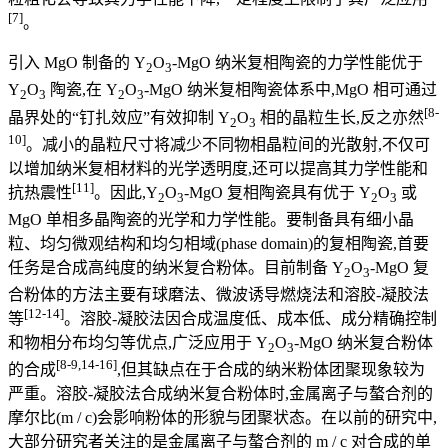
[7]
。
引入 MgO 制备的 Y
O
-MgO 纳米复相陶瓷的力学性能优于
2
3
Y
O
陶瓷,在 Y
O
-MgO 纳米复相陶瓷体系中,MgO 相可通过
2
3
2
3
[8-
晶界处的“钉扎效应”有效抑制 Y
O
相的晶粒生长,反之亦然
2
3
10]
。减小的晶粒尺寸将减少不同物相晶粒间的光散射,不仅可
以增加纳米复相材料的光学透明度,还可以提高其力学性能和
[11]
抗热震性
。因此,Y
O
-MgO 复相陶瓷具有优于 Y
O
或
2
3
2
3
MgO 单相多晶陶瓷的光学和力学性能。要制备具有细小晶
粒、均匀微观结构和均匀相域(phase domain)的复相陶瓷,首要
任务是合成高纯度的纳米复合粉体。目前制备 Y
O
-MgO 复
2
3
合粉体的方法主要有球磨法、微波诱导燃烧法和溶胶-凝胶法
[12-14]
等
。溶胶-凝胶法因合成温度低、成本低、成分精确控制
和物相分布均匀等优点,广泛应用于 Y
O
-MgO 纳米复合粉体
2
3
[8-9,14-16]
的合成
,但其缺点在于合成的纳米粉体团聚现象较为
严重。溶胶-凝胶法合成纳米复合粉体时,金属离子与螯合剂的
摩尔比(m / c)会影响粉体的形貌与团聚状态。在以前的研究中,
大部分研究者关注的是金属离子与螯合剂的 m / c 对合成的单