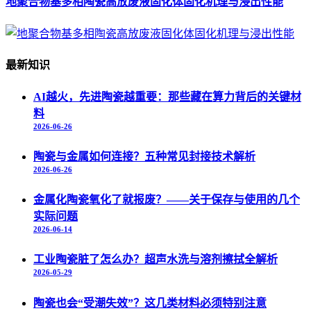
地聚合物基多相陶瓷高放废液固化体固化机理与浸出性能
最新知识
AI越火，先进陶瓷越重要：那些藏在算力背后的关键材
料
2026-06-26
陶瓷与金属如何连接？五种常见封接技术解析
2026-06-26
金属化陶瓷氧化了就报废？——关于保存与使用的几个
实际问题
2026-06-14
工业陶瓷脏了怎么办？超声水洗与溶剂擦拭全解析
2026-05-29
陶瓷也会“受潮失效”？这几类材料必须特别注意