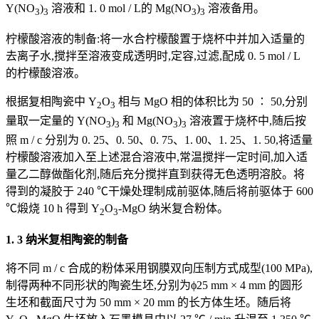
Y(NO
)
溶液和 1. 0 mol / L的 Mg(NO
)
溶液备用。
3
3
3
3
柠檬酸溶液的制备:将一水合柠檬酸置于烧杯中并加入适量的
去离子水,搅拌至溶液变成透明时,定容,过滤,配成 0. 5 mol / L
的柠檬酸溶液。
根据复相陶瓷中 Y
O
相与 MgO 相的体积比为 50 ∶ 50,分别
2
3
量取一定量的 Y(NO
)
和 Mg(NO
)
溶液置于烧杯中,随后按
3
3
3
3
照 m / c 分别为 0. 25、0. 50、0. 75、1. 00、1. 25、1. 50,将适量
柠檬酸溶液加入至上述混合溶液中,常温搅拌一定时间,加入适
量乙二醇做酯化剂,随后充分搅拌直到获得无色透明溶胶。将
得到的凝胶于 240 ℃干燥处理制成前驱体,随后将前驱体于 600
℃煅烧 10 h 得到 Y
O
-MgO 纳米复合粉体。
2
3
1. 3 纳米复相陶瓷的制备
将不同 m / c 合成的粉体采用钢膜双向压制方式成型(100 MPa),
制得两种不同形状的陶瓷生坯,分别为ϕ25 mm × 4 mm 的圆形
生坯和截面尺寸为 50 mm × 20 mm 的长方体生坯。随后将