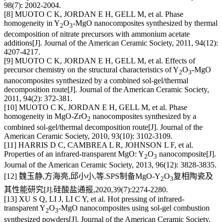
98(7): 2002-2004.
[8] MUOTO C K, JORDAN E H, GELL M, et al. Phase
homogeneity in Y
O
-MgO nanocomposites synthesized by thermal
2
3
decomposition of nitrate precursors with ammonium acetate
additions[J]. Journal of the American Ceramic Society, 2011, 94(12):
4207-4217.
[9] MUOTO C K, JORDAN E H, GELL M, et al. Effects of
precursor chemistry on the structural characteristics of Y
O
-MgO
2
3
nanocomposites synthesized by a combined sol-gel/thermal
decomposition route[J]. Journal of the American Ceramic Society,
2011, 94(2): 372-381.
[10] MUOTO C K, JORDAN E H, GELL M, et al. Phase
homogeneity in MgO-ZrO
nanocomposites synthesized by a
2
combined sol-gel/thermal decomposition route[J]. Journal of the
American Ceramic Society, 2010, 93(10): 3102-3109.
[11] HARRIS D C, CAMBREA L R, JOHNSON L F, et al.
Properties of an infrared-transparent MgO: Y
O
nanocomposite[J].
2
3
Journal of the American Ceramic Society, 2013, 96(12): 3828-3835.
[12] 魏玉静,方海亮,邱小小,等.SPS制备MgO-Y
O
复相陶瓷及
2
3
其性能研究[J].硅酸盐通报,2020,39(7):2274-2280.
[13] XU S Q, LI J, LI C Y, et al. Hot pressing of infrared-
transparent Y
O
-MgO nanocomposites using sol-gel combustion
2
3
synthesized powders[J]. Journal of the American Ceramic Society,