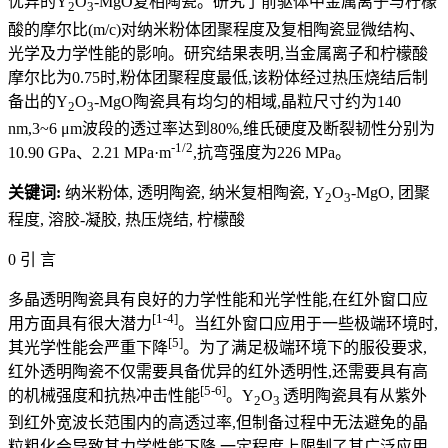
优异的Y
O
-MgO复相陶瓷。研究了前驱体中金属离子与柠檬
2
3
酸的摩尔比(m/c)对纳米粉体团聚程度及复相陶瓷显微结构、
光学及力学性能的影响。研究结果表明,当金属离子和柠檬酸
摩尔比为0.75时,粉体团聚程度最低,该粉体经过热压烧结后制
备出的Y
O
-MgO陶瓷具有均匀的相域,晶粒尺寸约为140
2
3
nm,3~6 μm波段的透过率达到80%,维氏硬度及断裂韧性分别为
-1/2
10.90 GPa、2.21 MPa·m
,抗弯强度为226 MPa。
关键词:
纳米粉体, 透明陶瓷, 纳米复相陶瓷, Y
O
-MgO, 团聚
2
3
程度, 溶胶-凝胶, 热压烧结, 柠檬酸
0 引 言
多晶透明陶瓷具有良好的力学性能和光学性能,在红外窗口应
[1-4]
用方面具有很大潜力
。当红外窗口应用于一些极端环境时,
[5]
其光学性能会严重下降
。为了满足极端环境下的服役要求,
红外透明陶瓷不仅需要具备优异的红外透明性,还需要具有高
[5-6]
的机械强度和抗热冲击性能
。Y
O
透明陶瓷具有从紫外
2
3
到红外宽波长范围内的高透过率,但制备过程中无法避免的晶
粒粗化会导致其力学性能下降,一定程度上限制了其广泛应用