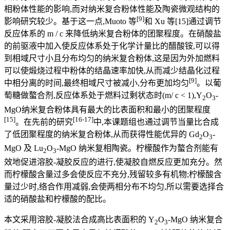
相粉体性能的影响,而对纳米复合粉体性能及陶瓷微观结构的
[9]
影响研究较少。基于这一点,Muoto 等
和 Xu 等[15]通过调节
反应体系的 m / c 来降低纳米复合粉体的团聚程度。在硝酸盐
的前驱液中加入使反应体系处于化学计量比的醋酸铵,可以得
到相域尺寸小且分布均匀的纳米复合粉体,这是因为外加燃料
可以使煅烧过程中粉体的结晶速率加快,从而减少结晶化过程
[9]
中相分离的时间,最终相域尺寸被减小,分布更加均匀
。以葡
萄糖做螯合剂,反应体系处于燃料过剩状态时(m/ c < 1),Y
O
-
2
3
MgO纳米复合粉体具有最大的比表面积和最小的团聚程度
[15]
[16-17]
。在先前的研究
中,本课题组也通过调节当量比合成
了低团聚程度的纳米复合粉体,从而获得性能优异的 Gd
O
-
2
3
MgO 及 Lu
O
-MgO 纳米复相陶瓷。柠檬酸作为螯合剂能有
2
3
效地促进溶胶-凝胶反应的进行,使凝胶自燃反应更加充分。然
而柠檬酸含量过多会使反应不充分,残留较多有机物;柠檬酸含
量过少时,络合作用减弱,会使两相分布不均匀,所以需要选择合
适的硝酸盐和柠檬酸的配比。
本文采用溶胶-凝胶法合成高比表面积的 Y
O
-MgO 纳米复合
2
3