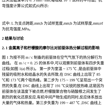
压头加载速率为 0. 5 mm / min,每组取 10 个试样的平均值。抗
弯强度计算公式如式(6)所示:
式中: L 为支点跨距,mm;b 为试样宽度,mm;h 为试样厚度,mm;σf
为抗弯强度,MPa。
2 结果与讨论
2. 1 金属离子和柠檬酸的摩尔比对前驱体热分解过程的影响
图 1 为按不同 m / c 制备的前驱体在空气气氛下的热分解行为
曲线。 在 m / c = 0. 25 的体系中,可以观察到前驱体有四步失重
过程(如图 1(a) 所示)。 第一步为室温 ~ 175 ℃ ,是由前驱体中
残留的吸附水和结晶水的失去所致,在 DSC 曲线上出现了 85
℃和 173 ℃两个吸热峰。第二步为 175 ~ 199 ℃呈现出一个突
然的失重,在 DSC 曲线上出现了 191 ℃尖锐的放热峰,这是因为
前驱体在该温度下被点燃,柠檬酸聚合物与硝酸根之间发生了
剧烈的氧化还原反应,有机中间产物生成的同时,反应体系放出
大量的气体和热量。第三步失重为 199 ~ 487 ℃ ,DSC 曲线上