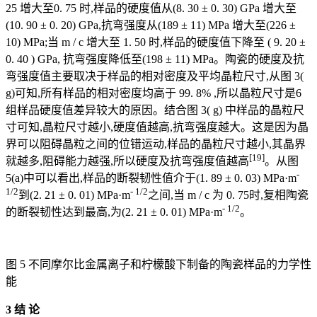
25 增大至0. 75 时,样品的硬度值从(8. 30 ± 0. 30) GPa 增大至
(10. 90 ± 0. 20) GPa,抗弯强度从(189 ± 11) MPa 增大至(226 ±
10) MPa;当 m / c 增大至 1. 50 时,样品的硬度值下降至 ( 9. 20 ±
0. 40 ) GPa, 抗弯强度降低至(198 ± 11) MPa。陶瓷的硬度及抗
弯强度值主要取决于样品的相对密度及平均晶粒尺寸,从图 3(
g)可知,所有样品的相对密度均高于 99. 8% ,所以晶粒尺寸是6
组样品硬度值差异较大的原因。结合图 3( g) 中样品的晶粒尺
寸可知,晶粒尺寸越小,硬度值越高,抗弯强度越大。这是因为晶
界可以阻碍晶粒之间的位错运动,样品的晶粒尺寸越小,其晶界
[19]
就越多,阻碍能力越强,所以硬度及抗弯强度值越高
。从图
-
5(a)中可以看出,样品的断裂韧性值介于(1. 89 ± 0. 03) MPa·m
1/2
- 1/2
到(2. 21 ± 0. 01) MPa·m
之间,当 m / c 为 0. 75时,复相陶瓷
- 1/2
的断裂韧性达到最高,为(2. 21 ± 0. 01) MPa·m
。
图 5 不同摩尔比金属离子和柠檬酸下制备的陶瓷样品的力学性
能
3 结 论