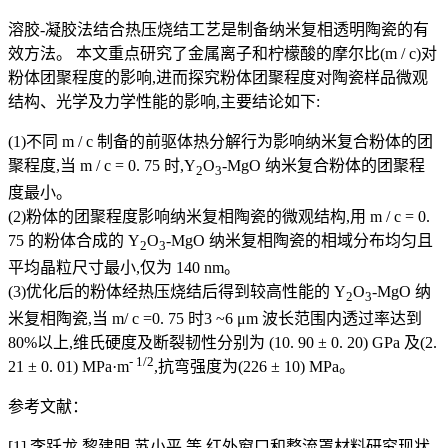
溶胶-凝胶法结合热压烧结工艺是制备纳米复相透明陶瓷的有
效方法。 本文重点研究了金属离子和柠檬酸的摩尔比(m / c)对
粉体团聚程度的影响,进而探究粉体团聚程度对陶瓷样品微观
结构、光学及力学性能的影响,主要结论如下:
(1)不同 m / c 制备的前驱体热分解行为影响纳米复合粉体的团
聚程度,当 m / c = 0. 75 时,Y
O
-MgO 纳米复合粉体的团聚程
2
3
度最小。
(2)粉体的团聚程度影响纳米复相陶瓷的微观结构,用 m / c = 0.
75 的粉体合成的 Y
O
-MgO 纳米复相陶瓷的相域分布均匀且
2
3
平均晶粒尺寸最小,仅为 140 nm。
(3)优化后的粉体经热压烧结后得到较高性能的 Y
O
-MgO 纳
2
3
米复相陶瓷,当 m/ c =0. 75 时3 ~6 μm 波长范围内透过率达到
80%以上,维氏硬度及断裂韧性分别为 (10. 90 ± 0. 20) GPa 及(2.
- 1/2
21 ± 0. 01) MPa·m
,抗弯强度为(226 ± 10) MPa。
参考文献：
[1] 李跃龙,黎建明,苏小平,等.红外窗口和整流罩材料研究现状