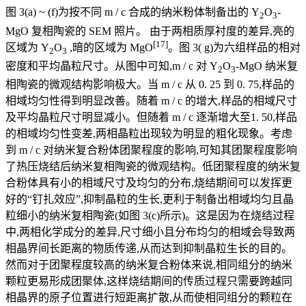
图 3(a) ~ (f)为按不同 m / c 合成的纳米粉体制备出的 Y
O
-
2
3
MgO 复相陶瓷的 SEM 照片。 由于两相质厚衬度的差异,亮的
[17]
区域为 Y
O
,暗的区域为 MgO
。图 3( g)为六组样品的相对
2
3
密度和平均晶粒尺寸。从图中可知,m / c 对 Y
O
-MgO 纳米复
2
3
相陶瓷的微观结构影响极大。当 m / c 从 0. 25 到 0. 75,样品的
相域均匀性得到明显改善。随着 m / c 的增大,样品的相域尺寸
及平均晶粒尺寸明显减小。但随着 m / c 逐渐增大至1. 50,样品
的相域均匀性变差,两相晶粒出现较为明显的粗化现象。考虑
到 m / c 对纳米复合粉体团聚程度的影响,可知其团聚程度影响
了热压烧结后纳米复相陶瓷的微观结构。低团聚程度的纳米复
合粉体具有小的相域尺寸及均匀的分布,烧结期间可以发挥更
好的“钉扎效应”,抑制晶粒的生长,更利于制备出相域均匀且晶
粒细小的纳米复相陶瓷(如图 3(c)所示)。这是因为在烧结过程
中,两相化学成分的差异,尺寸细小且分布均匀的相域会导致两
相晶界间长距离的物质传递,从而达到抑制晶粒生长的目的。
然而对于团聚程度较高的纳米复合粉体来说,相同组分的纳米
颗粒更易形成团聚体,这样烧结期间的传质过程只需要跨越同
相晶界的原子位置进行短距离扩散,从而使相同组分的颗粒在