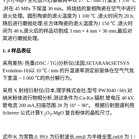
Y
O
-MgO 生坯放入石墨模具中以 27 ℃ / min 升温至 1 350 ℃
2
3
,并在 45 MPa 下保温 30 min。将烧结的复相陶瓷在空气中进行
退火处理。圆形陶瓷的退火温度为 1 100 ℃ ,退火时间为 20 h,
随后进行磨抛处理;长方体陶瓷的退火温度为1 150 ℃ ,退火时
间为 48 h,退火后的样品切割成 3 mm × 4 mm × 36 mm,最后对
其进行磨抛处理。
1. 4 样品表征
采用差热/ 热重(DSC / TG)分析仪(法国,SETARAM,SETSYS
Evolution-16)以 10 ℃ / min 的升温速率测定前驱体在空气气氛
下室温 ~ 1 000 ℃的热分解行为。
采用 X 射线衍射仪(日本,理学株式会社,型号 PW3040 / 60) 对
纳米粉体进行物相分析,测试条件为:Cu-Kα 辐射,管电压 40 kV,
管电流 200 mA,扫描范围 2θ 为 10° ~ 90°。 根据衍射图谱利用
Scherrer 公式计算Y
O
-MgO 复合粉体的晶粒尺寸。
2
3
式中:K 为常数,0. 89;λ 为衍射波长,nm;β 为半峰全宽,rad;θ 为 1 /