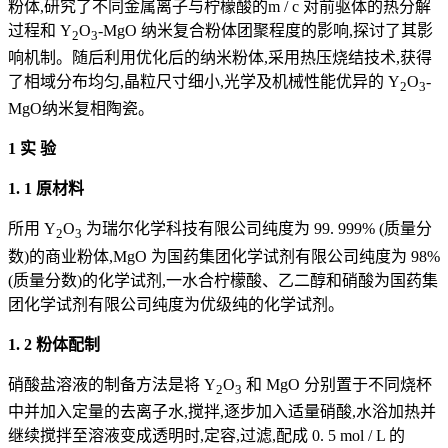
粉体,研究了不同金属离子与柠檬酸的m / c 对前驱体的热分解
过程和 Y
O
-MgO 纳米复合粉体团聚程度的影响,探讨了其影
2
3
响机制。随后利用优化后的纳米粉体,采用热压烧结技术,获得
了相域分布均匀,晶粒尺寸细小,光学及机械性能优异的 Y
O
-
2
3
MgO纳米复相陶瓷。
1 实 验
1. 1 原材料
所用 Y
O
为瑞尔化学科技有限公司纯度为 99. 999% (质量分
2
3
数)的商业粉体,MgO 为国药集团化学试剂有限公司纯度为 98%
(质量分数)的化学试剂,一水合柠檬酸、乙二醇和硝酸为国药集
团化学试剂有限公司纯度为优级纯的化学试剂。
1. 2 粉体配制
硝酸盐溶液的制备方法是将 Y
O
和 MgO 分别置于不同烧杯
2
3
中并加入定量的去离子水,搅拌,逐步加入适量硝酸,水浴加热并
继续搅拌至溶液变成透明时,定容,过滤,配成 0. 5 mol / L 的