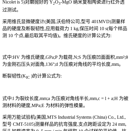
Nicolet is 5)对磨抛好的 Y
O
-MgO 纳米复相陶瓷进行红外透
2
3
过测试。
采用维氏显微硬度计(美国,沃伯特公司,型号 401MVD)测量样
品的硬度及断裂韧性,应用载荷力 1 kg,保压时间 10 s(每个样品
测 10 个点,最后取其平均值)。维氏硬度的计算公式为:
式中:HV 为维氏硬度,GPa;P 为载荷,N;S 为压痕凹面面积,mm²;θ
为金刚石压头对面角,136°;d 为压痕对角线的平均长度,mm。
断裂韧性(K
)的计算公式为:
IC
式中:l 为裂纹长度,mm;a 为压痕对角线半长,mm,c = l + a;H 为被
测材料的硬度,MPa;E 为材料的弹性模量。
采用万能试验机(美国,MTS Industrial Systems (China) Co., Ltd.,
型号 CMT-5105)测量样品的抗弯强度,支点跨距设定为 24 mm,