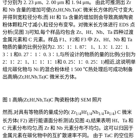
寸分别为 2. 23 μm、2. 00 μm 和 1. 94 μm。 由此可推测出 Zr
和 Nb 含量的增加可使(Zr,Hf,Nb,Ta)C 微米长方体的尺寸变大,
并得到宽粒径分布;而 Hf 和 Ta 含量的增加则会导致高熵陶瓷
粉体颗粒尺寸减小,粒径分布变窄。对微米长方体进行 EDS 点
分析(见图 3)可知,每个样品均包含 Zr、Hf、Nb、Ta 四种过渡
金属元素和 C 元素。样品 F1、F2和 F3 中 Zr、Hf、Nb 和 Ta
物质的量的比例分别为2. 35：1：1. 87： 1、1. 3：1. 22：1.
3∶1 和0. 27∶ 1∶ 0. 3∶1,与所设计的物质的量的比例(分别为
2：1：2：1、1：1：1：1和 0. 25：1：0. 25：1)相近,这说明单
组元碳化物与 Ni 的混合粉体经 1 500 ℃热处理后可成功制备
出高熵(Zr,Hf,Nb,Ta)C 微米长方体。
图 1 高熵(Zr,Hf,Nb,Ta)C 陶瓷粉体的 SEM 照片
然而,对具有等物质的量成分的( Zr
Hf
Nb
Ta
) C 微米
1/4
1/4
1/4
1/4
长方体( F2) 进行能谱面分析测试(见图 4),结果表明 Hf、Ta 和
C 元素分布均匀,而 Zr 和 Nb 元素分布不均匀。这可以归因于
金属元素在碳化物中的互扩散速率不同。 由于 TaC 的空位形