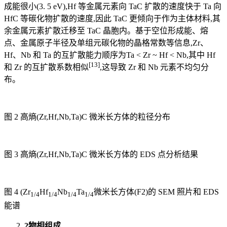
成能很小(3. 5 eV),Hf 等金属元素向 TaC 扩散的速度快于 Ta 向
HfC 等碳化物扩散的速度,因此 TaC 更倾向于作为主体材料,其
余金属元素扩散迁移至 TaC 晶胞内。基于空位形成能、熔
点、金属原子半径及单组元碳化物的晶格常数等信息,Zr、
Hf、Nb 和 Ta 的互扩散能力顺序为Ta < Zr ~ Hf < Nb,其中 Hf
[13]
和 Zr 的互扩散系数相似
,这导致 Zr 和 Nb 元素不均匀分
布。
图 2 高熵(Zr,Hf,Nb,Ta)C 微米长方体的粒径分布
图 3 高熵(Zr,Hf,Nb,Ta)C 微米长方体的 EDS 点分析结果
图 4 (Zr
Hf
Nb
Ta
微米长方体(F2)的 SEM 照片和 EDS
1/4
1/4
1/4
1/4
能谱
2
物相组成