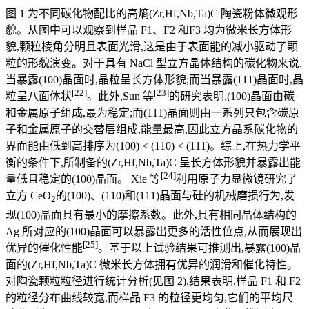
图 1 为不同碳化物配比的高熵(Zr,Hf,Nb,Ta)C 陶瓷粉体微观形
貌。从图中可以观察到样品 F1、F2 和F3 均为微米长方体形
貌,颗粒棱角分明且表面光滑,这是由于表面能的减小驱动了颗
粒的形貌演变。对于具有 NaCl 型立方晶体结构的碳化物来说,
当暴露(100)晶面时,晶粒呈长方体形貌;而当暴露(111)晶面时,晶
[22]
[23]
粒呈八面体状
。此外,Sun 等
的研究表明,(100)晶面由碳
和金属原子组成,最为稳定;而(111)晶面则由一系列只包含碳原
子和金属原子的交替层组成,能量最高,因此立方晶系碳化物的
界面能由低到高排序为(100) < (110) < (111)。综上,在热力学平
衡的条件下,所制备的(Zr,Hf,Nb,Ta)C 呈长方体形貌并暴露出能
[24]
量低且稳定的(100)晶面。 Xie 等
利用原子力显微镜研究了
立方 CeO
的(100)、(110)和(111)晶面与硅的机械磨损行为,发
2
现(100)晶面具有最小的摩擦系数。此外,具有相同晶体结构的
Ag 所对应的(100)晶面可以暴露出更多的活性位点,从而展现出
[25]
优异的催化性能
。基于以上试验结果可推测出,暴露(100)晶
面的(Zr,Hf,Nb,Ta)C 微米长方体拥有优异的润滑和催化特性。
对陶瓷颗粒粒径进行统计分析(见图 2),结果表明,样品 F1 和 F2
的粒径分布曲线较宽,而样品 F3 的粒径更均匀,它们的平均尺