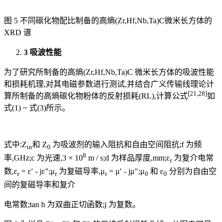
图 5 不同碳化物配比制备的高熵(Zr,Hf,Nb,Ta)C微米长方体的
XRD 谱
3 吸波性能
为了研究所制备的高熵(Zr,Hf,Nb,Ta)C 微米长方体的吸波性能
和损耗机理,对其电磁参数进行测试,并结合广义传输线理论计
[21,28]
算所制备的高熵碳化物粉体的反射损耗(RL),计算公式
如
式(1) ~ 式(3)所示。
式中:Z
和 Z
为吸波剂的输入阻抗和自由空间阻抗;f 为频
in
0
8
率,GHz;c 为光速,3 × 10
m / s;d 为样品厚度,mm;ε
为复介电常
r
数,ε
= ε′ - jε″;μ
为复磁导率,μ
= μ′ - jμ″;μ
和 ε
分别为自由空
r
r
r
0
0
间的复磁导率和复介
电常数;tan h 为双曲正切函数;j 为复数。