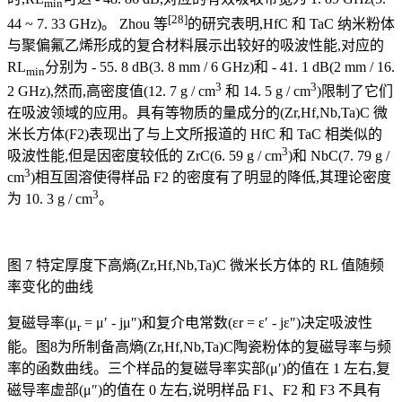
min
[28]
44 ~ 7. 33 GHz)。 Zhou 等
的研究表明,HfC 和 TaC 纳米粉体
与聚偏氟乙烯形成的复合材料展示出较好的吸波性能,对应的
RL
分别为 - 55. 8 dB(3. 8 mm / 6 GHz)和 - 41. 1 dB(2 mm / 16.
min
3
3
2 GHz),然而,高密度值(12. 7 g / cm
和 14. 5 g / cm
)限制了它们
在吸波领域的应用。具有等物质的量成分的(Zr,Hf,Nb,Ta)C 微
米长方体(F2)表现出了与上文所报道的 HfC 和 TaC 相类似的
3
吸波性能,但是因密度较低的 ZrC(6. 59 g / cm
)和 NbC(7. 79 g /
3
cm
)相互固溶使得样品 F2 的密度有了明显的降低,其理论密度
3
为 10. 3 g / cm
。
图 7 特定厚度下高熵(Zr,Hf,Nb,Ta)C 微米长方体的 RL 值随频
率变化的曲线
复磁导率(μ
= μ′ - jμ″)和复介电常数(εr = ε′ - jε″)决定吸波性
r
能。图8为所制备高熵(Zr,Hf,Nb,Ta)C陶瓷粉体的复磁导率与频
率的函数曲线。三个样品的复磁导率实部(μ′)的值在 1 左右,复
磁导率虚部(μ″)的值在 0 左右,说明样品 F1、F2 和 F3 不具有