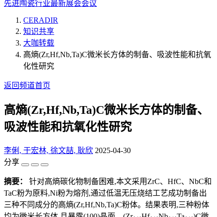
先进陶瓷行业最新展会会议
CERADIR
知识共享
大咖转载
高熵(Zr,Hf,Nb,Ta)C微米长方体的制备、吸波性能和抗氧
化性研究
返回频道首页
高熵(Zr,Hf,Nb,Ta)C微米长方体的制备、
吸波性能和抗氧化性研究
李俐, 于宏林, 徐文喆, 耿欣
2025-04-30
分享
摘要：
针对高熵碳化物制备困难,本文采用ZrC、HfC、NbC和
TaC粉为原料,Ni粉为熔剂,通过低温无压烧结工艺成功制备出
三种不同成分的高熵(Zr,Hf,Nb,Ta)C粉体。结果表明,三种粉体
均为微米长方体,且暴露(100)晶面。(Zr
Hf
Nb
Ta
)C微