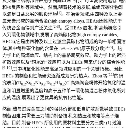
及支撑性结构部件应用于高超声速飞行、可重复使用运载飞船
和核反应堆等领域中。然而,随着技术的发展,单组元碳化物难
[1]
以满足日益恶劣的服役环境
。在冶金领域,由四种及以上金
属元素形成的高熵合金(high entropy alloys, HEAs)因性能优于
[2-3]
传统合金而得到广泛关注
。受 HEAs 启发, 将高熵概念引
入到碳化物领域中,发展了高熵碳化物(high entropy carbides,
HECs),它是由四种及以上过渡金属碳化物组成的均一单相固溶
[4-5]
体,其中每种碳化物的含量在 5% ~ 35% (原子数分数)
。热
力学上的高熵效应、结构上的晶格畸变效应、动力学上的迟滞
扩散效应以及“鸡尾酒”效应可以为 HECs 带来优异的综合性能
[6-10]
,其中抗氧化性能是高温领域应用的一个关键指标。因此
[11]
HECs 的制备和性能研究逐渐成为研究热点。Zhou 等
的研
究表明(Ti
Zr
Nb
Ta
Hf
)C 高熵陶瓷粉体开始氧化的温
0.2
0.2
0.2
0.2
0.2
度和明显增重的温度均高于五种单一碳化物混合粉体氧化所对
应的温度,展现出了更优异的抗氧化性能。
然而,碳与过渡金属之间的强共价键和低自扩散系数导致 HECs
制备困难,常需要压力辅助制备技术,如热压和放电等离子烧
结。目前,制备 HECs 所使用的原材料主要分为三类: (1) 过渡
[12-15]
[16]