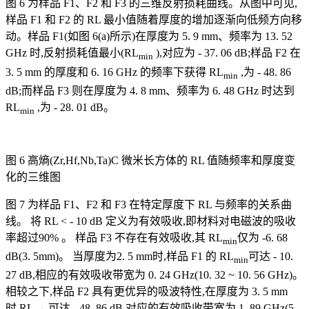
图 6 为样品 F1、F2 和 F3 的三维反射损耗曲线。从图中可见,
样品 F1 和 F2 的 RL 最小值随着厚度的增加逐渐向低频方向移
动。样品 F1(如图 6(a)所示)在厚度为 5. 9 mm、频率为 13. 52
GHz 时,反射损耗值最小(RL
),对应为 - 37. 06 dB;样品 F2 在
min
3. 5 mm 的厚度和 6. 16 GHz 的频率下获得 RL
,为 - 48. 86
min
dB;而样品 F3 则在厚度为 4. 8 mm、频率为 6. 48 GHz 时达到
RL
,为 - 28. 01 dB。
min
图 6 高熵(Zr,Hf,Nb,Ta)C 微米长方体的 RL 值随频率和厚度变
化的三维图
图 7 为样品 F1、F2 和 F3 在特定厚度下 RL 与频率的关系曲
线。 将 RL < - 10 dB 定义为有效吸收,即材料对电磁波的吸收
率超过90% 。 样品 F3 不存在有效吸收,其 RL
仅为 -6. 68
min
dB(3. 5mm)。 当厚度为2. 5 mm时,样品 F1 的 RL
可达 - 10.
min
27 dB,相应的有效吸收带宽为 0. 24 GHz(10. 32 ~ 10. 56 GHz)。
相较之下,样品 F2 具有更优异的吸波特性,在厚度为 3. 5 mm
时,RL
可达 - 48. 86 dB,对应的有效吸收带宽为 1. 89 GHz(5.