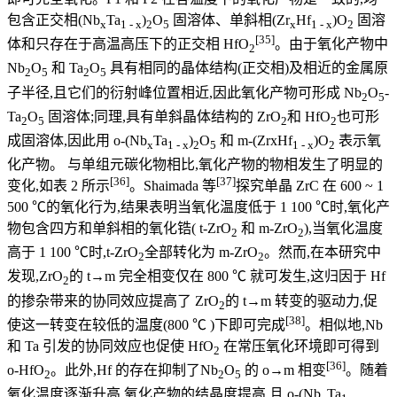
包含正交相(Nb
Ta
)
O
固溶体、单斜相(Zr
Hf
)O
固溶
x
1 - x
2
5
x
1 - x
2
[35]
体和只存在于高温高压下的正交相 HfO
。由于氧化产物中
2
Nb
O
和 Ta
O
具有相同的晶体结构(正交相)及相近的金属原
2
5
2
5
子半径,且它们的衍射峰位置相近,因此氧化产物可形成 Nb
O
-
2
5
Ta
O
固溶体;同理,具有单斜晶体结构的 ZrO
和 HfO
也可形
2
5
2
2
成固溶体,因此用 o-(Nb
Ta
)
O
和 m-(ZrxHf
)O
表示氧
x
1 - x
2
5
1 - x
2
化产物。 与单组元碳化物相比,氧化产物的物相发生了明显的
[36]
[37]
变化,如表 2 所示
。Shaimada 等
探究单晶 ZrC 在 600 ~ 1
500 ℃的氧化行为,结果表明当氧化温度低于 1 100 ℃时,氧化产
物包含四方和单斜相的氧化锆( t-ZrO
和 m-ZrO
),当氧化温度
2
2
高于 1 100 ℃时,t-ZrO
全部转化为 m-ZrO
。然而,在本研究中
2
2
发现,ZrO
的 t→m 完全相变仅在 800 ℃ 就可发生,这归因于 Hf
2
的掺杂带来的协同效应提高了 ZrO
的 t→m 转变的驱动力,促
2
[38]
使这一转变在较低的温度(800 ℃ )下即可完成
。相似地,Nb
和 Ta 引发的协同效应也促使 HfO
在常压氧化环境即可得到
2
[36]
o-HfO
。此外,Hf 的存在抑制了Nb
O
的 o→m 相变
。随着
2
2
5
氧化温度逐渐升高,氧化产物的结晶度提高,且 o-(Nb
Ta