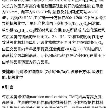
1/4
1/4
1/4
1/4
米长方体因具有高介电常数而展现出优异的吸波性能,在厚度
为3.5 mm、频率为6.16 GHz时,最低反射损耗值可达-48.86
dB。高熵(Zr,Hf,Nb,Ta)C微米长方体在800~1 200 ℃下展示出优
异的抗氧化性,且氧化产物均由正交相(Nb
Ta
)
O
固溶体、
x
1-x
2
5
单斜相(Zr
Hf
)O
固溶体和正交相HfO
所组成,与氧化温度和
x
1-x
2
2
过渡金属的物质的量比无关。Zr、Hf、Nb和Ta的协同作用导
致其氧化机制与单组元碳化物截然不同,Hf的存在抑制Nb
O
2
5
由正交晶系向单斜晶系转变,还会促使ZrO
在800 ℃时由四方
2
晶系转变为单斜晶系。此外,Nb和Ta的存在促使HfO
在常压下
2
由单斜晶系转变为四方晶系。
关键词:
高熵碳化物陶瓷, (Zr,Hf,Nb,Ta)C, 微米长方体, 吸波性
能, 抗氧化性
0 引 言
过渡金属碳化物(transition metal carbides, TMC)因具有高强度、
高硬度、优异的抗氧化性和耐烧蚀等特性,可作为保护性材料