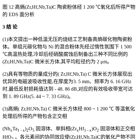
图 12 高熵(Zr,Hf,Nb,Ta)C 陶瓷粉体经 1 200 ℃氧化后所得产物
的 EDS 面分析
3 结 论
(1)本文提出一种低温无压的烧结工艺制备高熵碳化物陶瓷粉
体。单组元碳化物与 Ni 的混合粉体先经过惰性氛围下 1 500
℃高温热处理,冷却后经硝酸腐蚀后制备出三种不同比例的
(Zr,Hf,Nb,Ta)C 微米长方体,其平均粒径约为 2 μm。
(2)具有等物质的量成分的( Zr,Hf,Nb,Ta) C 微米长方体展现出
优异的电磁波吸收性能,在厚度为3. 5 mm、频率为 6. 16 GHz
时,最低反射损耗值达到 - 48. 86 dB,对应的有效吸收带宽可达
到 1. 89 GHz(5. 44 ~ 7. 33 GHz)。
(3)高熵( Zr,Hf,Nb,Ta) C 微米长方体经 800 ~ 1 200 ℃ 等温氧化
处理后所得的产物包含正交相
(Nb
Ta
)
O
固溶体、单斜相(Zr
Hf
)O
固溶体和正交相
x
1 - x
2
5
x
1 - x
2
HfO
。各元素间的协同效应使(Zr,Hf,Nb,Ta)C的氧化产物不同
2