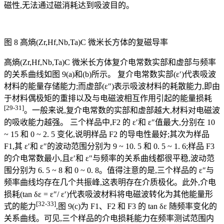
磁性,无法通过磁消耗达到吸波目的。
图 8 高熵(Zr,Hf,Nb,Ta)C 微米长方体的复磁导率
高熵(Zr,Hf,Nb,Ta)C 微米长方体复介电常数实部和虚部与频率
的关系曲线如图 9(a)和(b)所示。 复介电常数实部(ε′)代表吸波
材料的能量存储能力;而虚部(ε″)表示吸波材料的耗散能力,即由
于材料偶极矩的重排以及与电磁波相互作用引起的能量损耗
[29-31]
。一般来说,复介电常数的实部和虚部越大,材料对电磁波
的吸收能力越强。 三个样品中,F2 的 ε′和 ε″值最大,分别在 10
~ 15 和 0 ~ 2. 5 变化,说明样品 F2 的导电性最好;其次为样品
F1,其 ε′和 ε″的波动范围分别为 9 ~ 10. 5 和 0. 5 ~ 1. 6;样品 F3
的介电常数最小,且ε′和 ε″与频率的关系曲线都很平稳,波动范
围分别为 6. 5 ~ 8 和 0 ~ 0. 8。值得注意的是,三个样品的 ε″与
频率曲线均存在几个共振峰,这表明存在介质极化。此外,介电
损耗(tan δε = ε″/ ε′)代表吸波材料将电磁波转化为其他能量形
[32-33]
式的能力
,图 9(c)为 F1、F2 和 F3 的 tan δε 随频率变化的
关系曲线。可见,三个样品的介电损耗能力在频率测试范围内