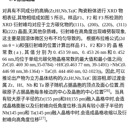
对具有不同成分的高熵(Zr,Hf,Nb,Ta)C 陶瓷粉体进行 XRD 物
相表征,其物相组成如图 5 所示。样品F1、F2 和 F3 所检测的
XRD 衍射峰均对应于立方碳化物的(111)、(200)、(220)、(311)
和(222) 晶面,无其他杂质峰。衍射峰在高角度出现峰劈裂现象,
这主要是固溶体微区分布不均匀导致的。 根据布拉格公式(2d
sin θ = λ)和强衍射峰的位置计算出样品 F1、F2 和F3 的 晶 格
常 数 ( a ) , 其 值 分 别 为 0. 453 59 nm、0. 453 26 nm 和 0. 452
66 nm,均位于单组元碳化物晶格常数的最大值和最小值之间(
ZrC(0. 469 30 nm,35-0784) >HfC(0.463 77 nm, 39-1491) >NbC(0.
446 98 nm,38-1364) > TaC(0. 444 460 nm, 02-1023))。因此,可以
推论出产物为立方晶体结构的(Zr,Hf,Nb,Ta)C 固溶相,即过渡金
属 Zr、Hf、Nb 和 Ta 原子随机占据晶胞的顶点及面心位置,而
[26]
碳原子占据晶胞每条棱边的中心及晶胞的中心位置
。当具
有较大原子半径的Zr(155 pm)和Hf(155 pm)融入晶格中时,会造
成晶格膨胀以及衍射峰向低角度位移;当具有较小原子半径的
Nb(145 pm)和 Ta(145 pm)融入晶格中时,会造成晶格收缩以及衍
[27]
射峰向高角度位移
。