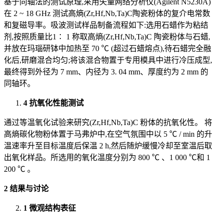
基于同轴法的测试原理,采用矢量网络分析仪(Agilent N5230A)
在 2 ~ 18 GHz 测试高熵(Zr,Hf,Nb,Ta)C陶瓷粉体的复介电常数
和复磁导率。吸波测试样品制备流程如下:选用石蜡作为粘结
剂,按照质量比1∶ 1 称取高熵(Zr,Hf,Nb,Ta)C 陶瓷粉体与石蜡,
并放在玛瑙研钵中加热至 70 ℃ (超过石蜡熔点),待石蜡完全融
化后,研磨混合均匀;将该混合物置于专用模具中进行冷压成型,
最终得到外径为 7 mm、内径为 3. 04 mm、厚度约为 2 mm 的
同轴环。
4 抗氧化性能测试
通过等温氧化试验来研究(Zr,Hf,Nb,Ta)C 粉体的抗氧化性。 将
高熵碳化物粉体置于马弗炉中,在空气氛围中以 5 ℃ / min 的升
温速率升至目标温度后保温 2 h,然后随炉缓慢冷却至室温后取
出氧化样品。所选用的氧化温度分别为 800 ℃ 、1 000 ℃和 1
200 ℃ 。
2 结果与讨论
1 微观结构表征