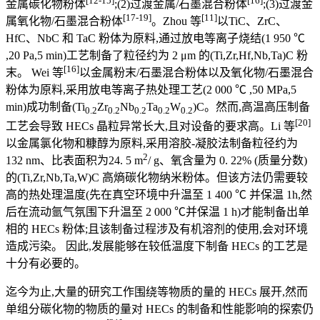
金属碳化物粉体
;(2)过渡金属/石墨混合粉体
;(3)过渡金
[17-19]
[11]
属氧化物/石墨混合粉体
。Zhou 等
以TiC、ZrC、
HfC、NbC 和 TaC 粉体为原料,通过放电等离子烧结(1 950 ℃
,20 Pa,5 min)工艺制备了粒径约为 2 μm 的(Ti,Zr,Hf,Nb,Ta)C 粉
[16]
末。 Wei 等
以金属粉末/石墨混合粉体以及氧化物/石墨混合
粉体为原料,采用放电等离子热处理工艺(2 000 ℃ ,50 MPa,5
min)成功制备(Ti
Zr
Nb
Ta
W
)C。然而,高温高压制备
0.2
0.2
0.2
0.2
0.2
[20]
工艺会导致 HECs 晶粒异常长大,且对设备的要求高。Li 等
以金属氯化物和糠醇为原料,采用溶胶-凝胶法制备粒径约为
2
132 nm、比表面积为24. 5 m
/ g、氧含量为 0. 22% (质量分数)
的(Ti,Zr,Nb,Ta,W)C 高熵碳化物纳米粉体。但该方法仍需要较
高的热处理温度(先在真空环境中升温至 1 400 ℃ 并保温 1h,然
后在流动氩气氛围下升温至 2 000 ℃并保温 1 h)才能制备出单
相的 HECs 粉体;且该制备过程涉及有机溶剂的使用,会对环境
造成污染。 因此,发展能够在较低温度下制备 HECs 的工艺是
十分有必要的。
迄今为止,大量的研究工作围绕等物质的量的 HECs 展开,然而
单组分碳化物的物质的量对 HECs 的制备和性能影响的探索仍