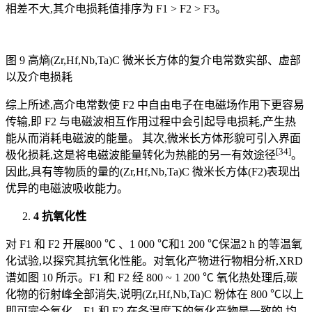
相差不大,其介电损耗值排序为 F1 > F2 > F3。
图 9 高熵(Zr,Hf,Nb,Ta)C 微米长方体的复介电常数实部、虚部
以及介电损耗
综上所述,高介电常数使 F2 中自由电子在电磁场作用下更容易
传输,即 F2 与电磁波相互作用过程中会引起导电损耗,产生热
能从而消耗电磁波的能量。 其次,微米长方体形貌可引入界面
[34]
极化损耗,这是将电磁波能量转化为热能的另一有效途径
。
因此,具有等物质的量的(Zr,Hf,Nb,Ta)C 微米长方体(F2)表现出
优异的电磁波吸收能力。
4 抗氧化性
对 F1 和 F2 开展800 ℃ 、1 000 ℃和1 200 ℃保温2 h 的等温氧
化试验,以探究其抗氧化性能。对氧化产物进行物相分析,XRD
谱如图 10 所示。F1 和 F2 经 800 ~ 1 200 ℃ 氧化热处理后,碳
化物的衍射峰全部消失,说明(Zr,Hf,Nb,Ta)C 粉体在 800 ℃以上
即可完全氧化。F1 和 F2 在各温度下的氧化产物是一致的,均