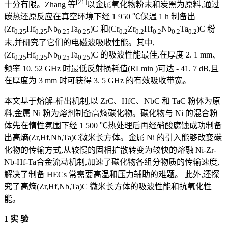
[21]
十分有限。Zhang 等
以金属氧化物粉末和炭黑为原料,通过
碳热还原反应在真空环境下经 1 950 ℃保温 1 h 制备出
(Zr
Hf
Nb
Ta
)C 和(Cr
Zr
Hf
Nb
Ta
)C 粉
0.25
0.25
0.25
0.25
0.2
0.2
0.2
0.2
0.2
末,并研究了它们的电磁波吸收性能。其中,
(Zr
Hf
Nb
Ta
)C 的吸波性能最佳,在厚度 2. 1 mm、
0.25
0.25
0.25
0.25
频率 10. 52 GHz 时最低反射损耗值(RLmin )可达 - 41. 7 dB,且
在厚度为 3 mm 时可获得 3. 5 GHz 的有效吸收带宽。
本文基于熔解-析出机制,以 ZrC、HfC、NbC 和 TaC 粉体为原
料,金属 Ni 粉为熔剂制备高熵碳化物。碳化物与 Ni 的混合粉
体先在惰性氛围下经 1 500 ℃热处理后再经硝酸腐蚀成功制备
出高熵(Zr,Hf,Nb,Ta)C微米长方体。金属 Ni 的引入能够改变碳
化物的传输方式,从较慢的固相扩散转变为较快的熔融 Ni-Zr-
Nb-Hf-Ta合金流动机制,加速了碳化物各组分物质的传输速度,
解决了制备 HECs 常需要高温和压力辅助的难题。 此外,还探
究了高熵(Zr,Hf,Nb,Ta)C 微米长方体的吸波性能和抗氧化性
能。
1 实 验