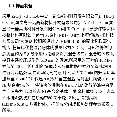
1 样品制备
采用 ZrC(1 ~ 3 μm,秦皇岛一诺高新材料开发有限公司)、HfC(1
~ 3 μm,秦皇岛一诺高新材料开发有限公司)、NbC(1 ~ 3 μm,秦
皇岛一诺高新材料开发有限公司)和 TaC( ~ 1 μm,长沙伟徽高科
技新材料有限公司)粉作为原料,Ni(1 ~ 3 μm,上海超威纳米科技
有限公司)为熔剂,按照所设计(Zr,Hf,Nb,Ta)C 的配比称取碳化
物,Ni 粉与碳化物混合粉体的质量比为 7 ∶ 3。因五种粉体的
总质量约为 5 g,故采用玛瑙研钵将其混合均匀。混合粉体放入
模具中经冷压成型为 ϕ10 mm 的圆片,所采用的压力约 10 MPa
并保荷 60 s。 将压制的块体装入石墨坩埚中并移至管式炉内
进行高温热处理,在流动氩气的氛围下,以 5 ℃ / min 的升温速率
加热至 1 500 ℃并保温 8 h,冷却至室温后,得到金属陶瓷(HECs/
Ni 基合金)块体。 将该块体浸泡在 8 mol / L的硝酸溶液中直至
气泡消失为止,以除去 Ni 基合金基体。 剩余粉体经过滤、去离
子水洗涤数次并在烘箱中80 ℃干燥 12 h 后,得到高熵
(Zr,Hf,Nb,Ta)C 陶瓷粉体。 样品成分组成和热处理参数如表 1
所示。