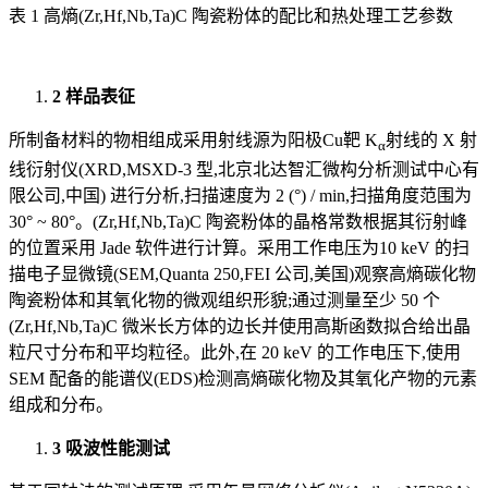
表 1 高熵(Zr,Hf,Nb,Ta)C 陶瓷粉体的配比和热处理工艺参数
2 样品表征
所制备材料的物相组成采用射线源为阳极Cu靶 K
射线的 X 射
α
线衍射仪(XRD,MSXD-3 型,北京北达智汇微构分析测试中心有
限公司,中国) 进行分析,扫描速度为 2 (°) / min,扫描角度范围为
30° ~ 80°。(Zr,Hf,Nb,Ta)C 陶瓷粉体的晶格常数根据其衍射峰
的位置采用 Jade 软件进行计算。采用工作电压为10 keV 的扫
描电子显微镜(SEM,Quanta 250,FEI 公司,美国)观察高熵碳化物
陶瓷粉体和其氧化物的微观组织形貌;通过测量至少 50 个
(Zr,Hf,Nb,Ta)C 微米长方体的边长并使用高斯函数拟合给出晶
粒尺寸分布和平均粒径。此外,在 20 keV 的工作电压下,使用
SEM 配备的能谱仪(EDS)检测高熵碳化物及其氧化产物的元素
组成和分布。
3 吸波性能测试