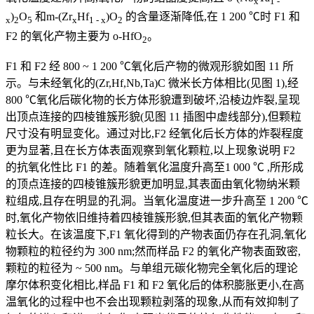
x
1 -
)
O
和m-(Zr
Hf
)O
的含量逐渐降低,在 1 200 ℃时 F1 和
x
2
5
x
1 - x
2
F2 的氧化产物主要为 o-HfO
。
2
F1 和 F2 经 800 ~ 1 200 ℃氧化后产物的微观形貌如图 11 所
示。与未经氧化的(Zr,Hf,Nb,Ta)C 微米长方体相比(见图 1),经
800 ℃氧化后碳化物的长方体形貌遭到破坏,沿棱边炸裂,呈现
出顶点连接的四棱锥簇形貌(见图 11 插图中虚线部分),但颗粒
尺寸没有明显变化。通过对比,F2 经氧化后长方体的炸裂程度
更为显著,且在长方体表面观察到氧化颗粒,以上现象说明 F2
的抗氧化性比 F1 的差。随着氧化温度升高至1 000 ℃ ,所形成
的顶点连接的四棱锥簇形貌更加明显,其表面由氧化物纳米颗
粒组成,且存在明显的孔洞。当氧化温度进一步升高至 1 200 ℃
时,氧化产物依旧维持着四棱锥簇形貌,但其表面的氧化产物颗
粒长大。在该温度下,F1 氧化得到的产物表面仍存在孔洞,氧化
物颗粒的粒径约为 300 nm;然而样品 F2 的氧化产物表面致密,
颗粒的粒径为 ~ 500 nm。与单组元碳化物完全氧化后的理论
摩尔体积变化相比,样品 F1 和 F2 氧化后的体积膨胀更小,在高
温氧化的过程中也不会出现颗粒剥落的现象,从而有效抑制了